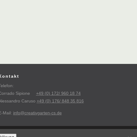
Kontakt
Telefon:
Corrado Sipione
+49 (0) 172/ 960 18 74
Alessandro Caruso
+49 (0) 176/ 848 35 816
E-Mail:
info@creativgarten-cs.de
Heisinger Webdesign