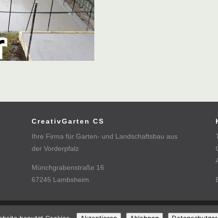
CreativGarten CS
Ihre Firma für Garten- und Landschaftsbau aus
der Vorderpfalz
Münchgrabenstraße 16
67245 Lambsheim
IMPRESSUM
DATENSCHUTZ
KONTAKT